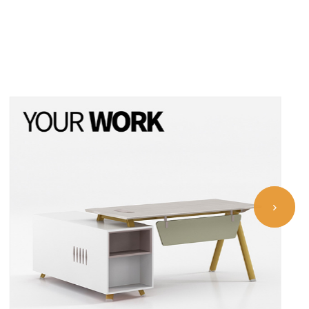
Assailplast उद्योग फर्म लागि कार्यालय फर्नीचर
समाधान
वास्तुकला र मानिसहरू बीचको लिंकको रूपमा सेवा गर्ने स्पेस