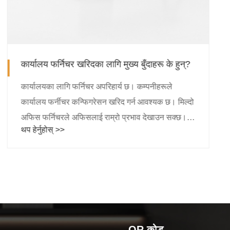
डिजाइनले ठाउँको वातावरण र भावनालाई आकार दिन
महत्त्वपूर्ण भूमिका खेल्छ।
थप हेर्नुहोस् >>
QR कोड