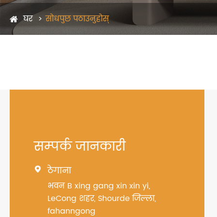
घर
सोधपुछ पठाउनुहोस्
सम्पर्क जानकारी
ठेगाना

भवन B xing gang xin xin yi,
LeCong शहर, Shourde जिल्ला,
fahanngong