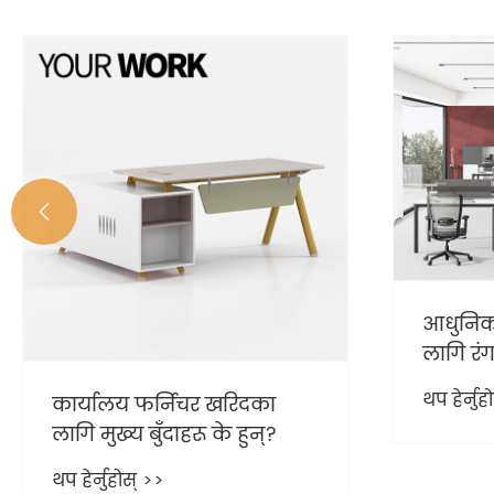

आधुनिक 
लागि रं
थप हेर्नुह
कार्यालय फर्निचर खरिदका
लागि मुख्य बुँदाहरू के हुन्?
थप हेर्नुहोस् >>