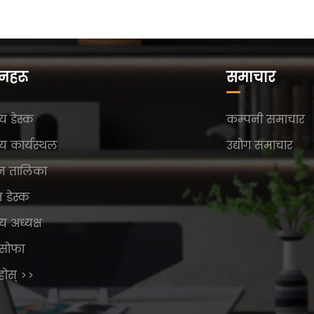
दनहरू
समाचार
य डेस्क
कम्पनी समाचार
य कार्यस्थल
उद्योग समाचार
न तालिका
न डेस्क
य अध्यक्ष
सोफा
ुहोस् >>