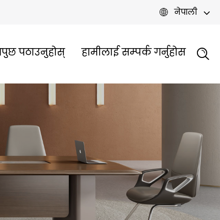
नेपाली

पुछ पठाउनुहोस्
हामीलाई सम्पर्क गर्नुहोस