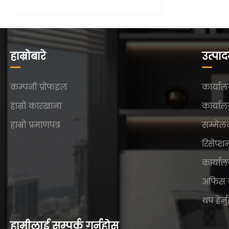
हाम्रोबारे
उत्पा
कम्पनी प्रोफइल
कार्याल
हाम्रो कारखाना
कार्याल
हाम्रो प्रमाणपत्र
सम्मेल
रिसेप्श
कार्याल
अफिस 
थप हेर्न
हामीलाई सम्पर्क गर्नुहोस