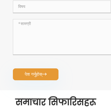
पेश गर्नुहोस्

समाचार सिफारिसहरू