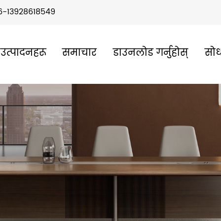
6-13928618549
उत्पादनहरू
समाचार
डाउनलोड गर्नुहोस्
सोध