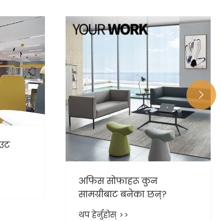

आउट
अफिस सोफाहरू कुन
सामग्रीबाट बनेका छन्?
थप हेर्नुहोस् >>