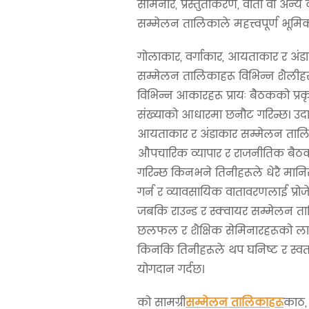
सेमिनार, प्रस्तुतीकरण, वार्ता वा अन्य क
सम्मेलन तालिकाले महत्त्वपूर्ण भूमि
गोलाकार, वर्गाकार, आयताकार र अं
सम्मेलन तालिकाहरू विभिन्न शैलीहर
विभिन्न आकारहरू प्रायः बैठकको प्र
संख्याको आधारमा छनौट गरिन्छ। उद
आयताकार र अंडाकार सम्मेलन तालि
औपचारिक व्यापार र राजनीतिक बैठक
गरिन्छ किनभने तिनीहरूले धेरै म
गर्न र व्यावसायिक वातावरणलाई प्रोजे
जबकि राउन्ड र स्क्वायर सम्मेलन त
छलफल र शैक्षिक सेमिनारहरूको ला
किनकि तिनीहरूले थप घनिष्ट र स्वतन
योगदान गर्दछ।
को सामग्री
सम्मेलन तालिकाहरू
काठ, 