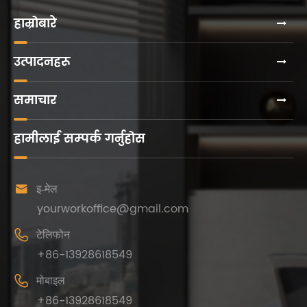
लेआउट
योजना
हाम्रोबारे
छलफल
गर्छन्
उत्पादनहरू
समाचार
हामीलाई सम्पर्क गर्नुहोस

इ-मेल
yourworkoffice@gmail.com

टेलिफोन
+86-13928618549

मोबाइल
+86-13928618549