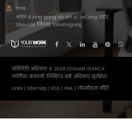

ठेगाना
भवन B xing gang xin xin yi, LeCong शहर,
Shourde जिल्ला, fahanngong
प्रतिलिपि अधिकार © 2024 FOSHAN YEARCA
फर्निचर कम्पनी, लिमिटेड सबै अधिकार सुरक्षित।
Links
|
Sitemap
|
RSS
|
XML
|
गोपनीयता नीति