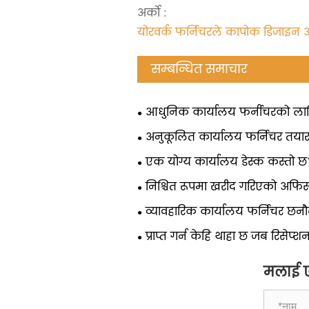
अर्को :
योरवर्क फर्निचरले कापोक डिजाइन अव
सम्बन्धित समाचार
आधुनिक कार्यालय फर्नीचरको ला
गर्ने
अनुकूलित कार्यालय फर्निचर तया
लाग्छ?
एक योग्य कार्यालय डेस्क कस्तो छ
निश्चित रूपमा खरीद गरिएको अफ
सामान्य ज्ञानहरू बुझ्नुहोस्!
व्यावहारिक कार्यालय फर्निचर छनौ
प्राप्त गर्न केहि थाहा छ जब रिसेप्श
मलाई एउ