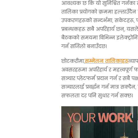
आवश्यक छ कि यो सुनिश्चित गर्नका
तालिका प्रयोगको क्रममा हल्लाउँदैन
उपकरणहरूको सन्दर्भमा, सकेटहरू, प
प्रबन्धकहरू सबै अपरिहार्य छन्, य
बैठकको समयमा विभिन्न इलेक्ट्रोन
गर्न सजिलो बनाउँदछ।
छोटकरीमा,
सम्मेलन तालिकाहरू
व्या
अवसरहरूमा अपरिहार्य र महत्त्वपूर्ण
सञ्चार प्लेटफर्म प्रदान गर्न र सबै पक
सञ्चारलाई प्रवर्द्धन गर्न मात्र सक्दैन,
सफलता दर पनि सुधार गर्न सक्छ।