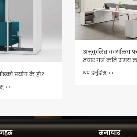
अनुकूलित कार्यालय फर
तयार गर्न कति समय ल
थप हेर्नुहोस् >>
डको प्रयोग के हो?
ोस् >>
दनहरू
समाचार