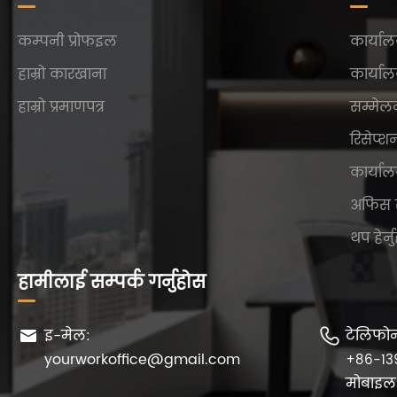
कम्पनी प्रोफइल
कार्याल
हाम्रो कारखाना
कार्याल
हाम्रो प्रमाणपत्र
सम्मेल
रिसेप्श
कार्याल
अफिस 
थप हेर्न
हामीलाई सम्पर्क गर्नुहोस
इ-मेल:
टेलिफो


yourworkoffice@gmail.com
+86-13
मोबाइल