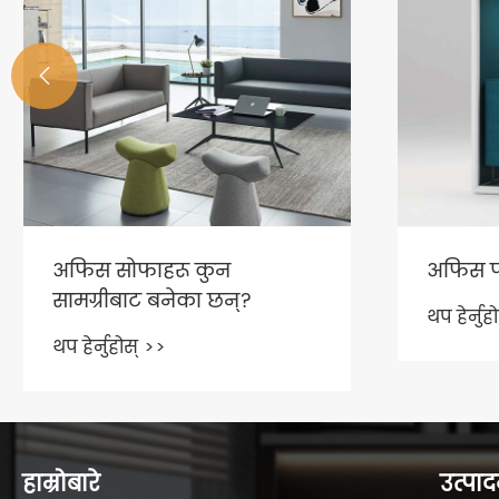

अफिस सोफाहरू कुन
अफिस पो
सामग्रीबाट बनेका छन्?
थप हेर्नुह
थप हेर्नुहोस् >>
हाम्रोबारे
उत्पा