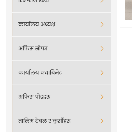
रिसेप्शन डेस्क

कार्यालय अध्यक्ष

अफिस सोफा

कार्यालय क्याबिनेट

अफिस पोडहरू

तालिम टेबल र कुर्सीहरू
