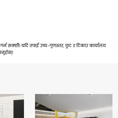
गर्न सक्छौं। यदि तपाईं उच्च-गुणस्तर, छुट र टिकाउ कार्यालय
नुहोस्।