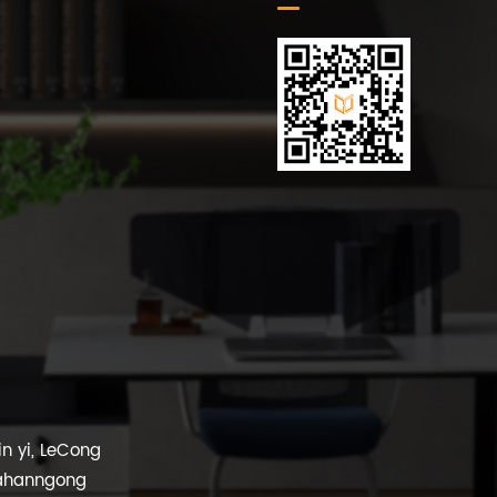
in yi, LeCong
fahanngong