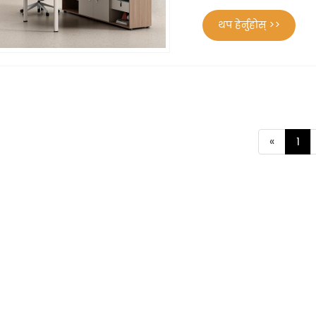
थप हेर्नुहोस् >>
«
1