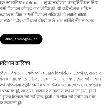
क स्टाइलिश minimalist लुक संयोजन, एल्युमिनियम मिश्र
ता, राम्रो डिजाइन जोइन्ट द्वारा जोडिएको। यो वर्कस्टेशन अफिस
्स्टपलमा विस्तार गर्न डिजाइन गरिएको हो जसले साझा
गर्न मद्दत गर्दछ जहाँ ठूला टोलीहरूले अझ सजिलैसँग सहकार्य
सोधपुछ पठाउनुहोस् >>
र्यस्थान तालिका
टेशन टेबल, योरवर्क फर्निचरद्वारा विकसित गरिएको छ, सरल र
्रोसँग बनाइएको छ, र स्थिर संरचनाले आधुनिक र शैलीको भावना
ाईंको अफिसमा स्फूर्तिदायी बयान दिन्छ। YOURWORK Furniture
्रदायक हो, स्वास्थ्य, आराम र वातावरण को खोजी संग, हाम्रो
ु हुन्छ। विकास को वर्ष पछि, हामी अब चीन को उद्योग मा एक
ीचर कम्पनी हो।