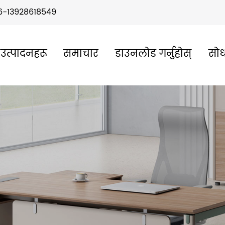
6-13928618549
उत्पादनहरू
समाचार
डाउनलोड गर्नुहोस्
सोध