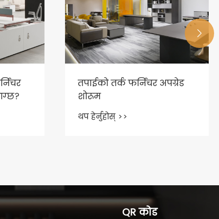

्निचर
तपाईको तर्क फर्निचर अपग्रेड
ाग्छ?
शोरूम
थप हेर्नुहोस् >>
QR कोड