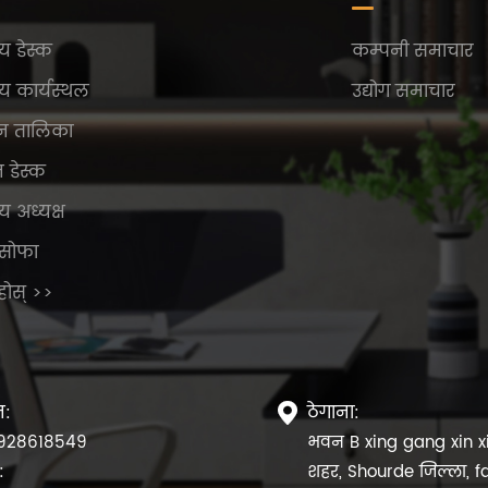
य डेस्क
कम्पनी समाचार
य कार्यस्थल
उद्योग समाचार
न तालिका
न डेस्क
य अध्यक्ष
सोफा
ुहोस् >>
न:
ठेगाना:

928618549
भवन B xing gang xin x
:
शहर, Shourde जिल्ला, 