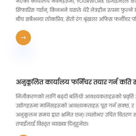
भएका कार्यालय भवनहरूमा, YOURWORK डिजाइनरले सामा
सिफारिस गर्छन्, किनभने यसले धेरै नेत्रहीन रूपमा फुल्
बीच सबैभन्दा लोकप्रिय, सेतो रंग श्रृंखला अफिस फर्नीचर प

अनुकूलित कार्यालय फर्निचर तयार गर्न कति
निजीकरणको लागि बढ्दो बलियो आवश्यकताहरूको प्रवृत्ति अन
उद्योगहरूमा मानिसहरूको आवश्यकताहरू पूरा गर्न सक्छ, र
अनुकूलन समय द्वारा भ्रमित छन्। त्यसोभए उचित वित
तपाईंलाई विस्तृत व्याख्या दिनुहुनेछ।