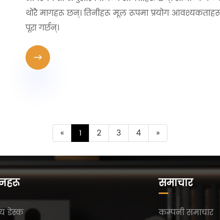
थोरै मागहरू छन्। तिनीहरू मूल रूपमा प्रयोग आवश्यकताहरू पूर
पूरा गर्छन्।

«
1
2
3
4
»
दनहरू
समाचार
य डेस्क
कम्पनी समाचार