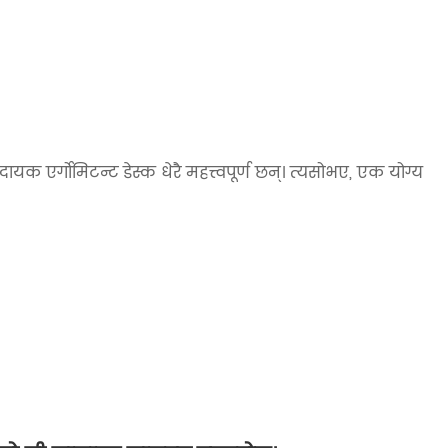
यक एर्गोमिटन्ट डेस्क धेरै महत्त्वपूर्ण छन्। त्यसोभए, एक योग्य