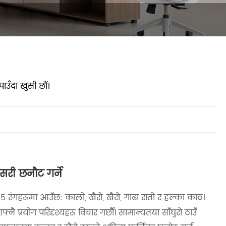
उँदा खुसी छौं।
री छनौट गर्ने
रंगहरूमा आउँछ: कालो, खैरो, खैरो, गाढा रातो र हल्का काठ।
नै प्रयोग परिदृश्यहरू विचार गर्छौं। सामान्यतया साँघुरो ठाउँ