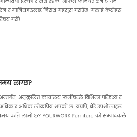
न्यतया हल्का र खैरो रङको अफिस फर्निचर छनोट गर्न
ने छैन र मानिसहरूलाई निराश महसुस गराउँछ। मलाई केटीहरू
रिचय गरौं!
 समय लाग्छ?
्तर्गत, अनुकूलित कार्यालय फर्नीचरले विभिन्न परिदृश्य र
 अधिक र अधिक लोकप्रिय भएको छ। यद्यपि, धेरै उपभोक्ताहरू
रण समय कति लामो छ? YOURWORK Furniture को सम्पादकले