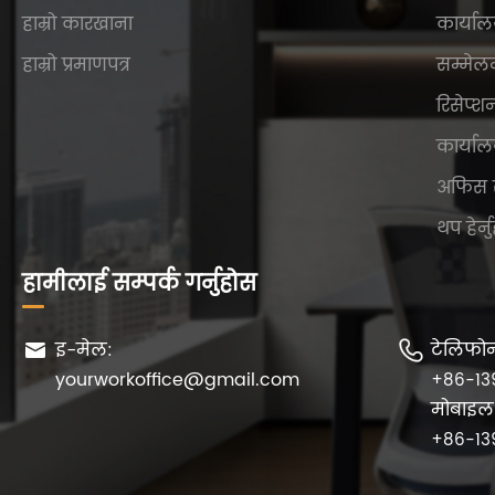
हाम्रो कारखाना
कार्याल
हाम्रो प्रमाणपत्र
सम्मेल
रिसेप्श
कार्याल
अफिस 
थप हेर्न
हामीलाई सम्पर्क गर्नुहोस
इ-मेल:
टेलिफो


yourworkoffice@gmail.com
+86-13
मोबाइल
+86-13