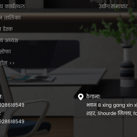
य कार्यस्थल
उद्योग समाचार
न तालिका
न डेस्क
य अध्यक्ष
सोफा
ुहोस् >>
न:
ठेगाना:

928618549
भवन B xing gang xin x
:
शहर, Shourde जिल्ला, 
928618549