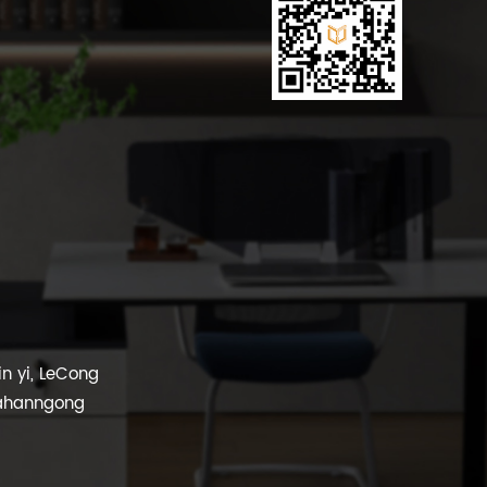
in yi, LeCong
fahanngong