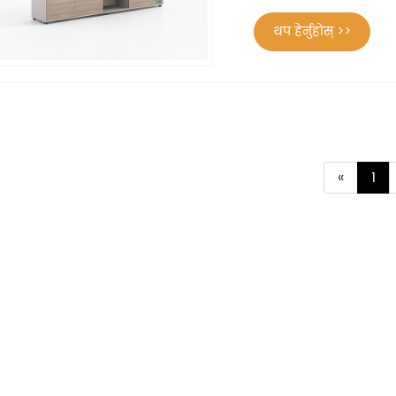
थप हेर्नुहोस् >>
«
1