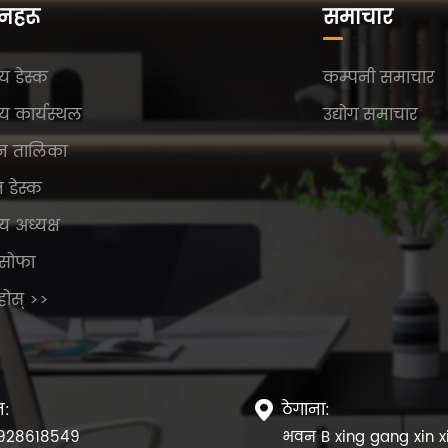
दनहरू
समाचार
य डेस्क
कम्पनी समाचार
य कार्यस्थल
उद्योग समाचार
न तालिका
न डेस्क
य अध्यक्ष
सोफा
ुहोस् >>
न:
ठेगाना:

928618549
भवन B xing gang xin x