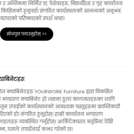
र अन्तिममा निर्मित छ, पेशेवरहरू, विद्यार्थीहरू र गृह कार्यालय
ै किसिमको हुनुपर्छ। संगठित कार्यस्थलको आनन्दको अनुभव
 वरपरको परिष्कारको स्पर्श थप्छ।
सोधपुछ पठाउनुहोस् >>
याबिनेटहरू
ेज क्याबिनेटहरू YOURWORK Furniture द्वारा विकसित
 भण्डारण क्याबिनेट हो जसमा ठूला कागजातहरूका लागि
जुन तपाईंको कार्यस्थानको आवश्यक वस्तुहरूमा क्रान्तिकारी
रिएको हो। संगठित हुनुहोस्। हाम्रो कार्यालय भण्डारण
इलहरू व्यवस्थित गर्नुहोस्। आर्किटेक्चरल ब्लुप्रिन्ट देखि
म्म, यसले तपाइँलाई कभर गरेको छ।