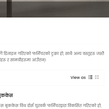
गि डिजाइन गरिएको फर्निचरको टुक्रा हो, साथै अन्य वस्तुहरू जस्तै
रू र सामग्रीहरूमा आउँछन्।
View as
बुककेस
फिस बुककेस विथ डोर्स युरवर्क फर्निचरद्वारा विकसित गरिएको हो,