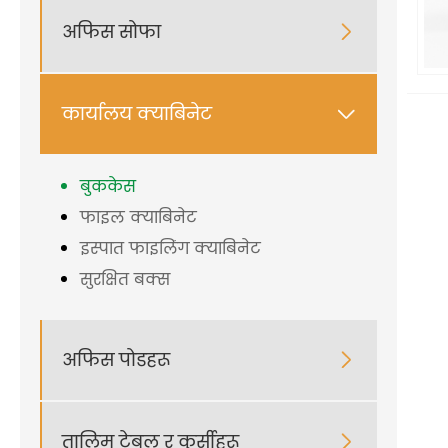
अफिस सोफा

कार्यालय क्याबिनेट

बुककेस
फाइल क्याबिनेट
इस्पात फाइलिंग क्याबिनेट
सुरक्षित बक्स
अफिस पोडहरू

तालिम टेबल र कुर्सीहरू
