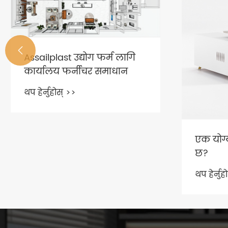

तपाईको
तपाईला
चलन बत
थप हेर्नुह
एक योग्य कार्यालय डेस्क कस्तो
छ?
थप हेर्नुहोस् >>