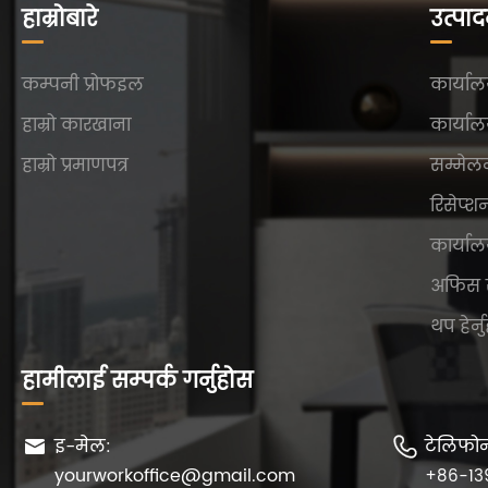
हाम्रोबारे
उत्पा
कम्पनी प्रोफइल
कार्याल
हाम्रो कारखाना
कार्याल
हाम्रो प्रमाणपत्र
सम्मेल
रिसेप्श
कार्याल
अफिस 
थप हेर्न
हामीलाई सम्पर्क गर्नुहोस
इ-मेल:
टेलिफो


yourworkoffice@gmail.com
+86-13