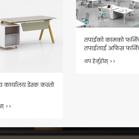
 कामको फर्निचरले
ई अफिस फर्निचरको
ाउँछ?
ोस् >>
के अफिस वर्कस्टेशन
डेस्क जस्तै हो?
थप हेर्नुहोस् >>