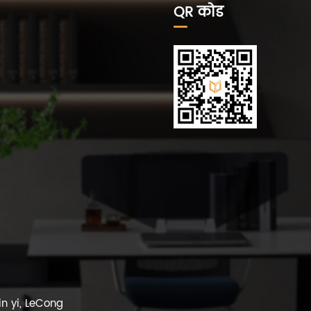
QR कोड
in yi, LeCong