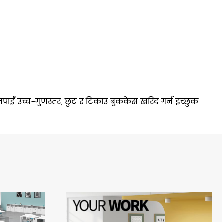
 तपाईं उच्च-गुणस्तर, छुट र टिकाउ बुककेस खरिद गर्न इच्छुक