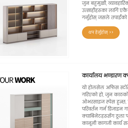
जुन बहुमुखी, व्यावहारिक 
उत्साहीहरूका लागि एक
गर्नुहोस् जसले तपाईंको
थप हेर्नुहोस् >>
कार्यालय भण्डारण क्
यो होलसेल अफिस स्टोर
गरिएको हो, जुन काठको
ओभरसाइज स्पेस हुन्छ, 
परिवर्तन गर्न डिजाइन ग
क्याबिनेटहरूसँग ठूला फा
कानूनी कागजी कार्य स