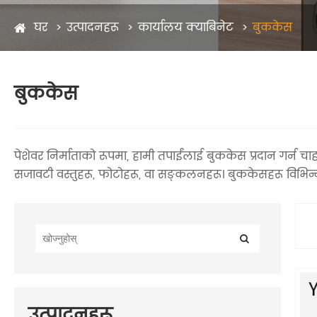
घर
उत्पादनहरू
कार्यालय क्याबिनेट
बुककेस
बुककेस
पेशेवर निर्माताको रूपमा, हामी तपाईंलाई बुककेस प्रदान गर्न चाह
सजावटी वस्तुहरू, फोटोहरू, वा सङ्कलनहरू। बुककेसहरू विभिन्
उत्पादनहरू