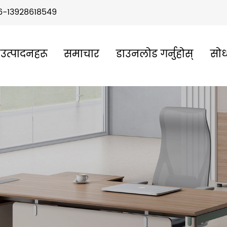
6-13928618549
उत्पादनहरू
समाचार
डाउनलोड गर्नुहोस्
सोध