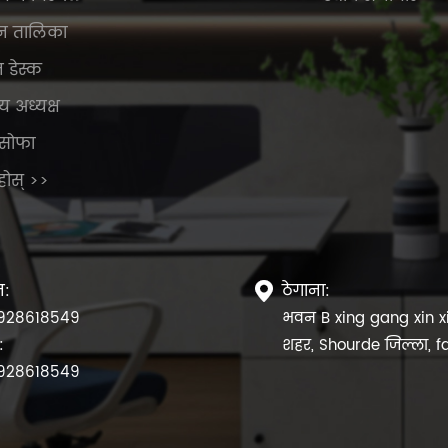
न तालिका
न डेस्क
य अध्यक्ष
सोफा
ुहोस् >>
न:
ठेगाना:

928618549
भवन B xing gang xin x
:
शहर, Shourde जिल्ला, 
928618549