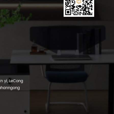
in yi, LeCong
fahanngong