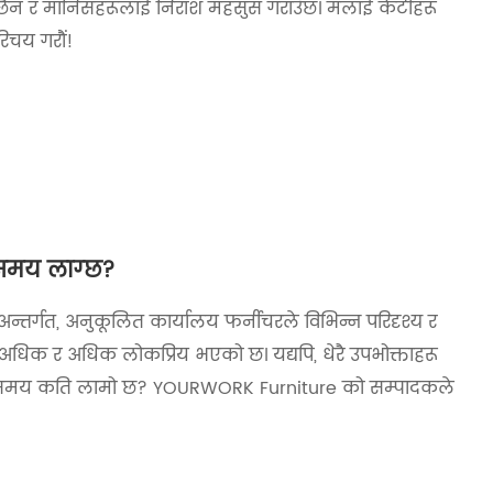
ने छैन र मानिसहरूलाई निराश महसुस गराउँछ। मलाई केटीहरू
रिचय गरौं!
 समय लाग्छ?
्तर्गत, अनुकूलित कार्यालय फर्नीचरले विभिन्न परिदृश्य र
 अधिक र अधिक लोकप्रिय भएको छ। यद्यपि, धेरै उपभोक्ताहरू
रण समय कति लामो छ? YOURWORK Furniture को सम्पादकले