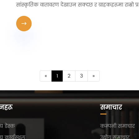
सांस्कृतिक वातावरण देखाउन सक्दछ र ग्राहकहरूमा राम्रो प्रभ

«
1
2
3
»
दनहरू
समाचार
य डेस्क
कम्पनी समाचार
य कार्यस्थल
उद्योग समाचार