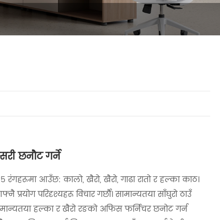
री छनौट गर्ने
रंगहरूमा आउँछ: कालो, खैरो, खैरो, गाढा रातो र हल्का काठ।
नै प्रयोग परिदृश्यहरू विचार गर्छौं। सामान्यतया साँघुरो ठाउँ
न्यतया हल्का र खैरो रङको अफिस फर्निचर छनोट गर्न