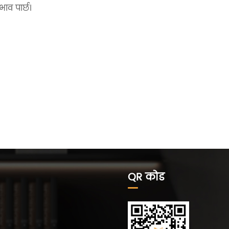
ाव पार्छ।
QR कोड