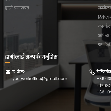
हाम्रो प्रमाणपत्र
सम्मेल
रिसेप्श
कार्याल
अफिस 
थप हेर्न
हामीलाई सम्पर्क गर्नुहोस
इ-मेल:
टेलिफो


yourworkoffice@gmail.com
+86-13
मोबाइल
+86-13