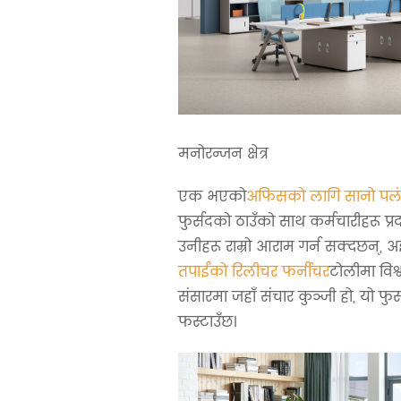
मनोरन्जन क्षेत्र
एक भएको
अफिसको लागि सानो पल
फुर्सदको ठाउँको साथ कर्मचारीहरू प्रद
उनीहरू राम्रो आराम गर्न सक्दछन्, अझ
तपाईंको रिलीचर फर्नीचर
टोलीमा विश्व
संसारमा जहाँ संचार कुञ्जी हो, यो फुर्
फस्टाउँछ।