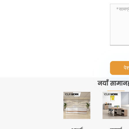
पेश
नयाँ सामानह