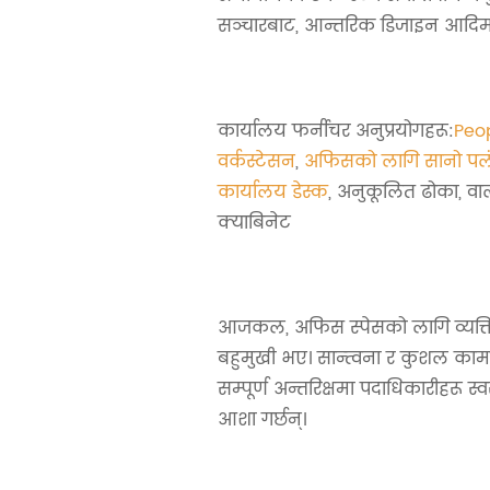
सञ्चारबाट, आन्तरिक डिजाइन आदि
कार्यालय फर्नीचर अनुप्रयोगहरू:
Peop
वर्कस्टेसन
,
अफिसको लागि सानो पल
कार्यालय डेस्क
, अनुकूलित ढोका, वा
क्याबिनेट
आजकल, अफिस स्पेसको लागि व्यक्
बहुमुखी भए। सान्त्वना र कुशल का
सम्पूर्ण अन्तरिक्षमा पदाधिकारीहरू स्वस
आशा गर्छन्।