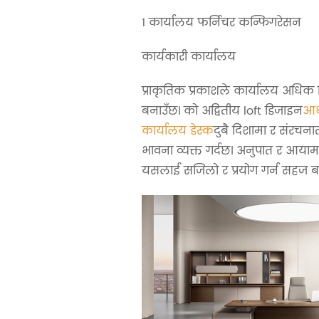
1 कार्यालय फर्निचर कन्फिगरेसन
कार्यकारी कार्यालय
प्राकृतिक प्रकाशले कार्यालय अधिक 
बनाउँछ। को अद्वितीय loft डिजाइन
आध
कार्यालय डेस्क
दुबै दिशामा र संरचन
भावना व्यक्त गर्दछ। अनुपात र आयाम
यसलाई सजिलो र प्रयोग गर्न सहज ब