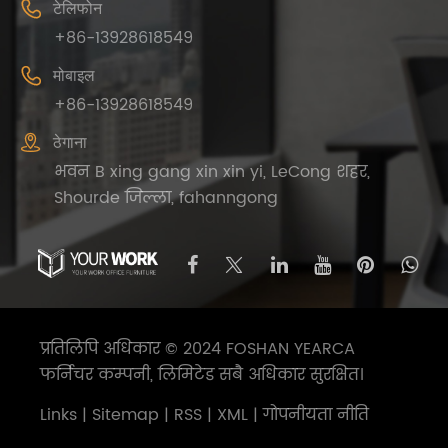

टेलिफोन
+86-13928618549

मोबाइल
+86-13928618549

ठेगाना
भवन B xing gang xin xin yi, LeCong शहर,
Shourde जिल्ला, fahanngong
प्रतिलिपि अधिकार © 2024 FOSHAN YEARCA
फर्निचर कम्पनी, लिमिटेड सबै अधिकार सुरक्षित।
Links
|
Sitemap
|
RSS
|
XML
|
गोपनीयता नीति