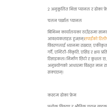
2 अनुकूलित भित्ता प्यानल र ढोका फ
चलन पर्खाल प्यानल
बिभिन्न कार्यालयका ठाउँहरूमा सामग
आवश्यकताहरू हुन्छन्।
तपाईंको रिली
विवरणलाई ध्यानमा राख्दछ, एकीकृत 
गर्दै, एन्टिटी-विकृति, एसिड र क्षय प्र
रिसाइकल। निर्माण छिटो र कुशल छ, 
अनुप्रयोगको आधारमा विस्तृत मान राम्र
सक्दछन्।
कस्टम ढोका फ्रेम
प्रत्येक विवरण र भौतिक चयन ग्रा