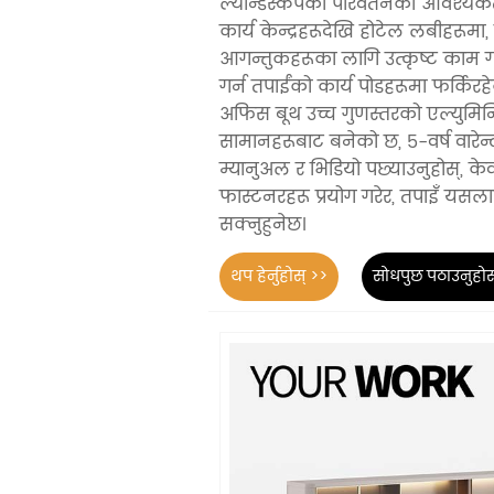
ल्यान्डस्केपको परिवर्तनको आवश्यकत
कार्य केन्द्रहरूदेखि होटेल लबीहरूमा, 
आगन्तुकहरूका लागि उत्कृष्ट काम गर
गर्न तपाईंको कार्य पोडहरूमा फर्किरहे
अफिस बूथ उच्च गुणस्तरको एल्युमिनि
सामानहरूबाट बनेको छ, 5-वर्ष वारेन्टी
म्यानुअल र भिडियो पछ्याउनुहोस्, 
फास्टनरहरू प्रयोग गरेर, तपाइँ यसल
सक्नुहुनेछ।
थप हेर्नुहोस् >>
सोधपुछ पठाउनुहोस