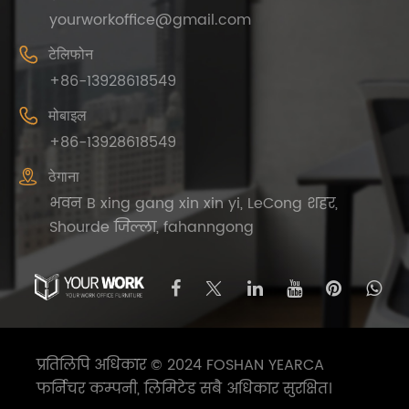
yourworkoffice@gmail.com

टेलिफोन
+86-13928618549

मोबाइल
+86-13928618549

ठेगाना
भवन B xing gang xin xin yi, LeCong शहर,
Shourde जिल्ला, fahanngong
प्रतिलिपि अधिकार © 2024 FOSHAN YEARCA
फर्निचर कम्पनी, लिमिटेड सबै अधिकार सुरक्षित।