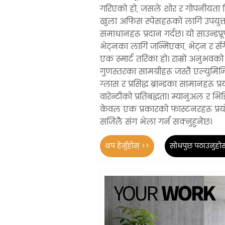
गरिएको हो, जसले शोर र गोपनीयता नियन
खुला अफिस स्पेसहरूको लागि उपयुक्
समाधानहरू प्रदान गर्दछ। यो साउन्डप्र
भेट्नका लागि जन्मिएका, भेट्न र सँ
एक स्मार्ट तरिका हो। राम्रो अनुभवको
गुणस्तरका सामग्रीहरू जस्तै एल्युमिनिय
ग्लास र प्रसिद्ध ब्रान्डका सामानहरू प्रय
वारेन्टीको प्रतिबद्धता। म्यानुअल र भि
केवल एक प्रकारको फास्टनरहरू प्रय
सजिलै संग भेला गर्न सक्नुहुनेछ।
थप हेर्नुहोस् >>
सोधपुछ पठाउनुहोस