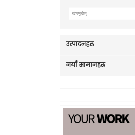
उत्पादनहरू
नयाँ सामानहरू