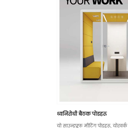
ध्वनिरोधी बैठक पोडहरू
यो साउन्डप्रूफ मीटिंग पोडहरू, योरवर्