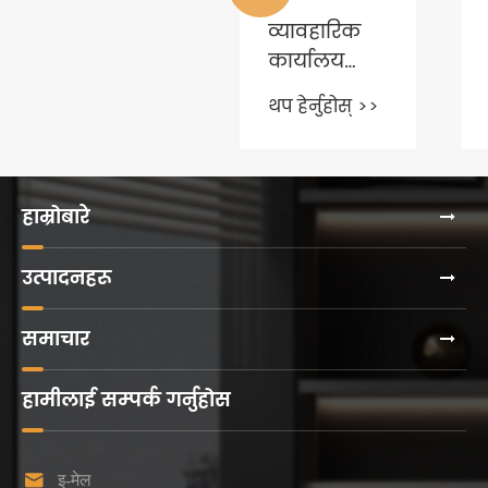
कसरी छनौट
गर्ने
व्यावहारिक
कार्यालय
फर्निचर छनौट
थप हेर्नुहोस् >>
गर्न
सुझावहरू?
हाम्रोबारे
उत्पादनहरू
समाचार
हामीलाई सम्पर्क गर्नुहोस

इ-मेल