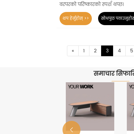
वरपरको परिष्कारको स्पर्श थप्छ।
थप हेर्नुहोस् >>
सोधपुछ पठाउनुहोस
«
1
2
3
4
5
समाचार सिफार
आधुनिक
कार्यालय
फर्नीचरको
थप हेर्नुहोस् >>
लागि रंगहरू
