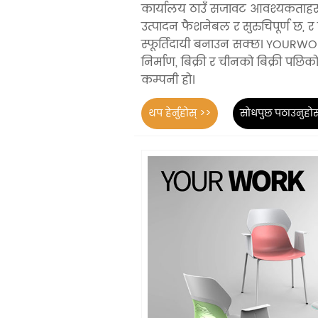
कार्यालय ठाउँ सजावट आवश्यकताहर
उत्पादन फैशनेबल र सुरुचिपूर्ण छ, र
स्फूर्तिदायी बनाउन सक्छ। YOURWO
निर्माण, बिक्री र चीनको बिक्री पछ
कम्पनी हो।
थप हेर्नुहोस् >>
सोधपुछ पठाउनुहोस