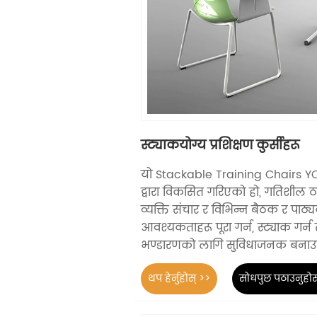
स्ट्याकयोग्य प्रशिक्षण कुर्सीहरू
यो Stackable Training Chairs 
द्वारा विकसित गरिएको हो, गतिशील ठाउ
व्यक्ति संचार र विभिन्न बैठक र पाठ्
आवश्यकताहरू पूरा गर्न, स्ट्याक गर्न
भण्डारणको लागि सुविधाजनक बनाउ
थप हेर्नुहोस् >>
सोधपुछ पठाउनुहोस