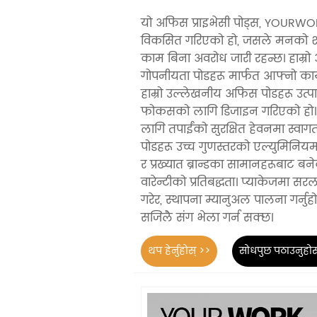
यो अफिस प्राइभेसी पोड्स, YOURWORK
विकसित गरिएको हो, जसले मनको शान्
काम बिना अवरोध जारी रहन्छ। हाम्र
गोपनीयता पोडहरू मार्फत आफ्नो कार्यस
हाम्रो उल्लेखनीय अफिस पोडहरू उत्
फोकसको लागि डिजाइन गरिएको हो। ध
लागि तपाईंको सुरक्षित हेवनमा स्वाग
पोडहरू उच्च गुणस्तरको एल्युमिनियम मि
र प्रख्यात ब्रान्डका सामानहरूबाट बन
वारेन्टीको प्रतिबद्धता। प्याकेजमा 
गरेर, स्थापना म्यानुअल पालना गर्नु
सजिलै संग भेला गर्न सक्छ।
थप हेर्नुहोस् >>
सोधपुछ पठाउनुहोस