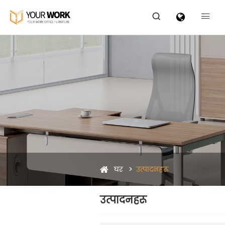


घर
उत्पादनहरू
उत्पादनहरू